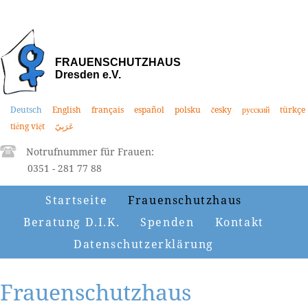
FRAUENSCHUTZHAUS
Dresden e.V.
Deutsch
English
français
español
polsku
česky
русский
türkçe
tiếng việt
عَرَبِيّ
Notrufnummer für Frauen:
0351 - 281 77 88
Startseite
Frauenschutzhaus
Beratung D.I.K.
Spenden
Kontakt
Datenschutzerklärung
Frauenschutzhaus